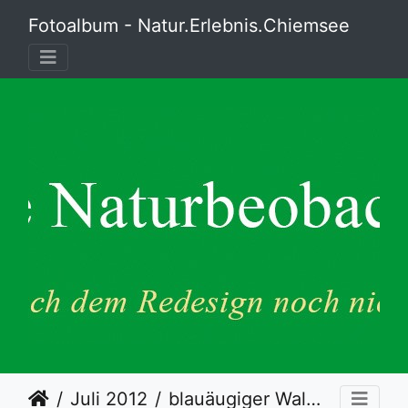
Fotoalbum - Natur.Erlebnis.Chiemsee
Juli 2012
blauäugiger Waldportier