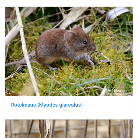
Rötelmaus (Myodes glareolus)