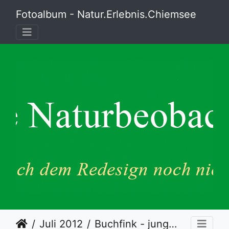
Fotoalbum - Natur.Erlebnis.Chiemsee
Juli 2012
Buchfink - junges Weibchen