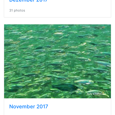
31 photos
November 2017