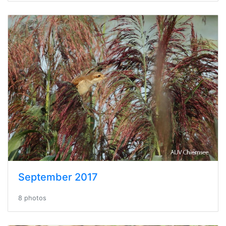
September 2017
8 photos