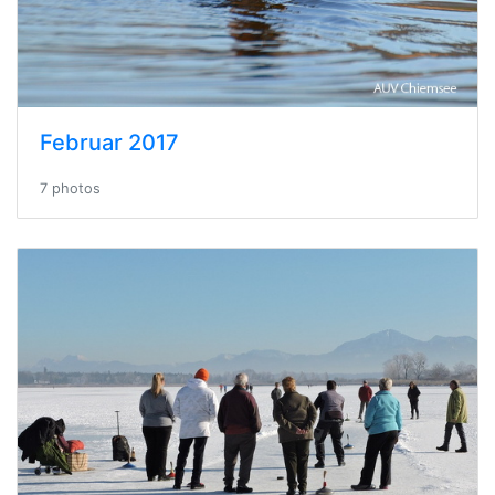
Februar 2017
7 photos