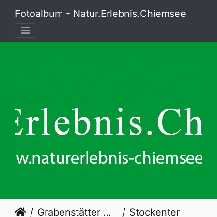
Fotoalbum - Natur.Erlebnis.Chiemsee
Grabenstätter Moos
Stockenten beim "Landeanflug"