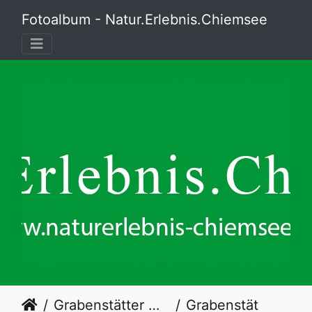
Fotoalbum - Natur.Erlebnis.Chiemsee
Grabenstätter Moos
Grabenstätter Moos mit Kaisergebirge