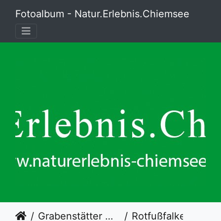
Fotoalbum - Natur.Erlebnis.Chiemsee
Grabenstätter Moos
Rotfußfalke - Männchen im Prachtkleid