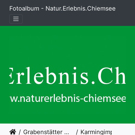
Fotoalbum - Natur.Erlebnis.Chiemsee
Grabenstätter Moos
Karmingimpel