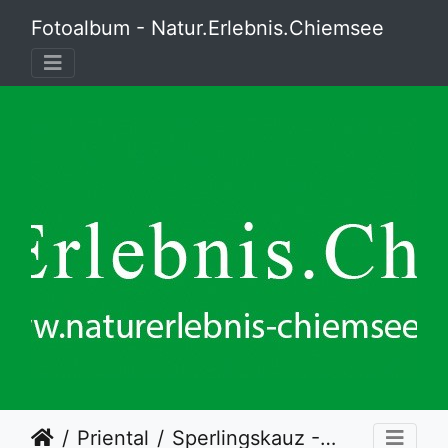
Fotoalbum - Natur.Erlebnis.Chiemsee
Priental
Sperlingskauz - Scheingesicht