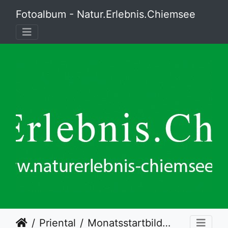
Fotoalbum - Natur.Erlebnis.Chiemsee
Priental
Monatsstartbild Juli 2021