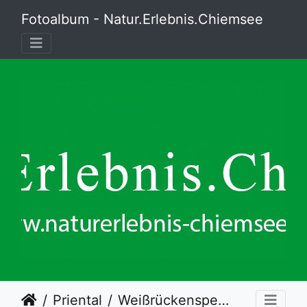
Fotoalbum - Natur.Erlebnis.Chiemsee
Priental
Weißrückenspecht