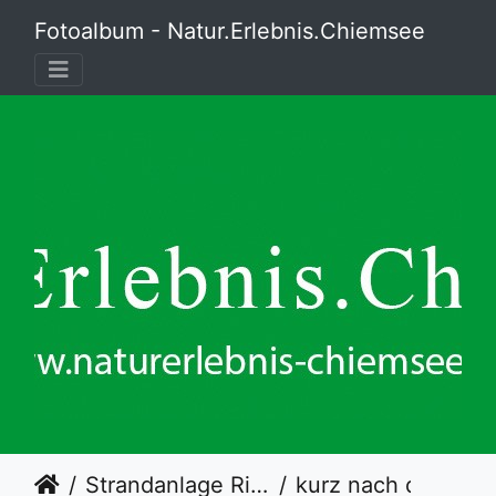
Fotoalbum - Natur.Erlebnis.Chiemsee
Strandanlage Rimsting
kurz nach den Polarlichtern