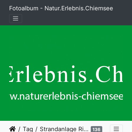
Fotoalbum - Natur.Erlebnis.Chiemsee
Tag
Strandanlage Rimsting
136