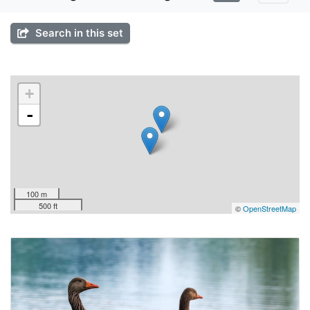
Search in this set
+
-
100 m
500 ft
©
OpenStreetMap