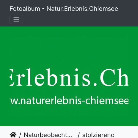
Fotoalbum - Natur.Erlebnis.Chiemsee
Naturbeobachtungsstation Hütte an der Prienmündung
stolzierende Nonnengans