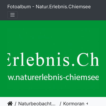
Fotoalbum - Natur.Erlebnis.Chiemsee
Naturbeobachtungsstation Hütte an der Prienmündung
Kormoran + Brandgans + Rabenkrähe