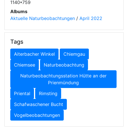
1140*759
Albums
Aktuelle Naturbeobachtungen
/
April 2022
Tags
Aiterbacher Winkel
Chiemgau
Chiemsee
Naturbeobachtung
Naturbeobachtungsstation Hütte an der
Prienmündung
Priental
Rimsting
Schafwaschener Bucht
Vogelbeobachtungen