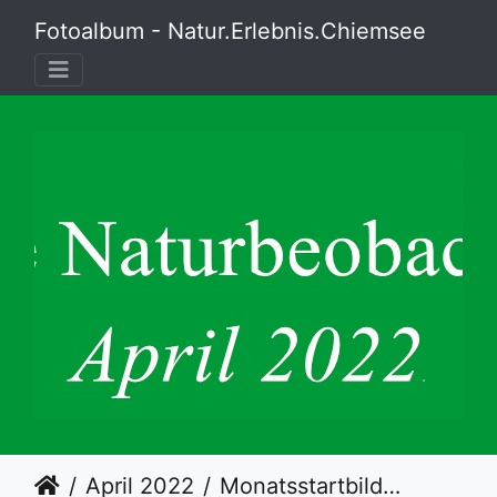
Fotoalbum - Natur.Erlebnis.Chiemsee
April 2022
Monatsstartbild April- Blaukehlchen