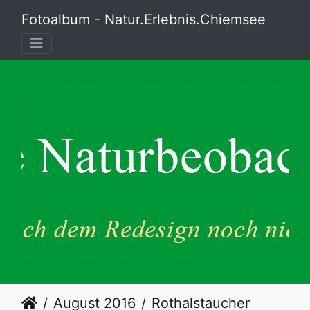
Fotoalbum - Natur.Erlebnis.Chiemsee
August 2016
Rothalstaucher