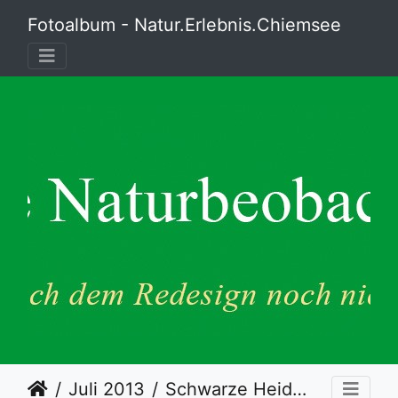
Fotoalbum - Natur.Erlebnis.Chiemsee
Juli 2013
Schwarze Heidelibelle