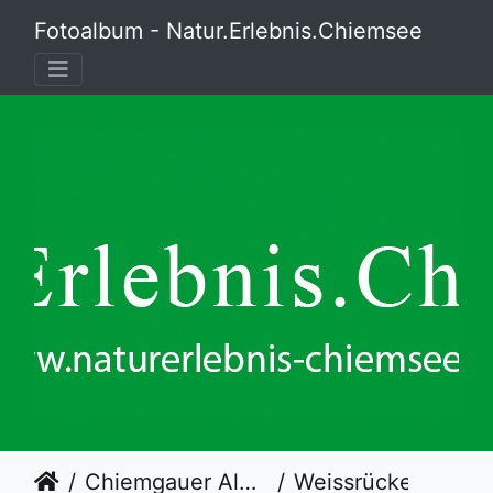
Fotoalbum - Natur.Erlebnis.Chiemsee
Chiemgauer Alpen
Weissrückenspecht - der Urwaldspecht