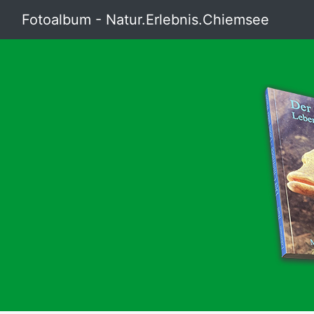
Fotoalbum - Natur.Erlebnis.Chiemsee