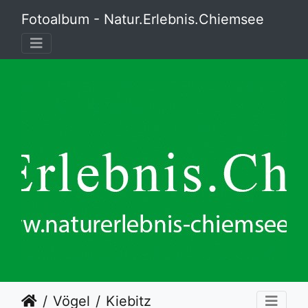
Fotoalbum - Natur.Erlebnis.Chiemsee
Vögel
Kiebitz