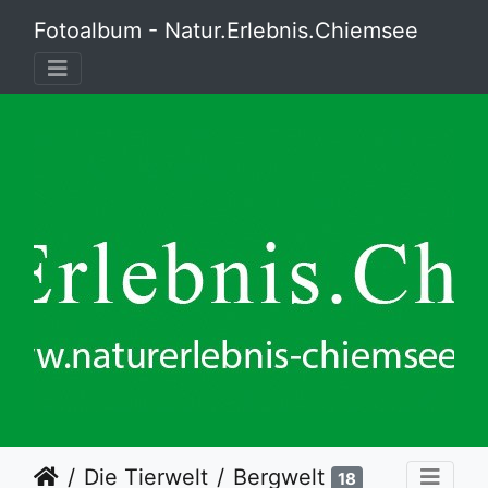
Fotoalbum - Natur.Erlebnis.Chiemsee
Die Tierwelt
Bergwelt
18