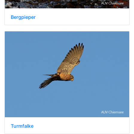
Bergpieper
Turmfalke