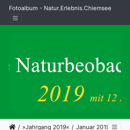
Fotoalbum - Natur.Erlebnis.Chiemsee
»Jahrgang 2019«
Januar 2019
25