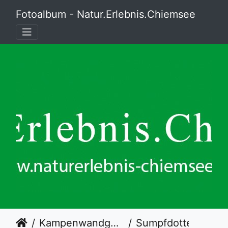
Fotoalbum - Natur.Erlebnis.Chiemsee
Kampenwandgebiet
Sumpfdotterblume