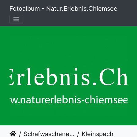
Fotoalbum - Natur.Erlebnis.Chiemsee
Schafwaschener Bucht
Kleinspecht