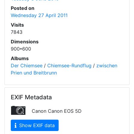
Posted on
Wednesday 27 April 2011
Visits
7843
Dimensions
900*600
Albums
Der Chiemsee
/
Chiemsee-Rundflug
/
zwischen
Prien und Breitbrunn
EXIF Metadata
Canon Canon EOS 5D
Show EXIF data