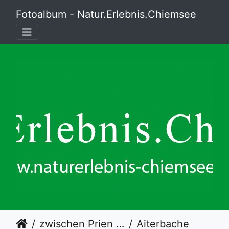
Fotoalbum - Natur.Erlebnis.Chiemsee
zwischen Prien und Breitbrunn
Aiterbacher Winkel