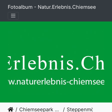
Fotoalbum - Natur.Erlebnis.Chiemsee
Chiemseepark Felden
Steppenmöwe