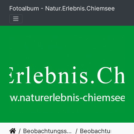
Fotoalbum - Natur.Erlebnis.Chiemsee
Beobachtungssturm Ganszipfel
Beobachtungsturm Ganszipfel