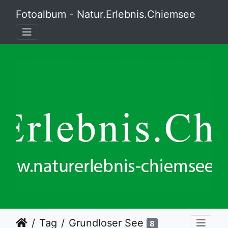
Fotoalbum - Natur.Erlebnis.Chiemsee
Tag
Grundloser See
8