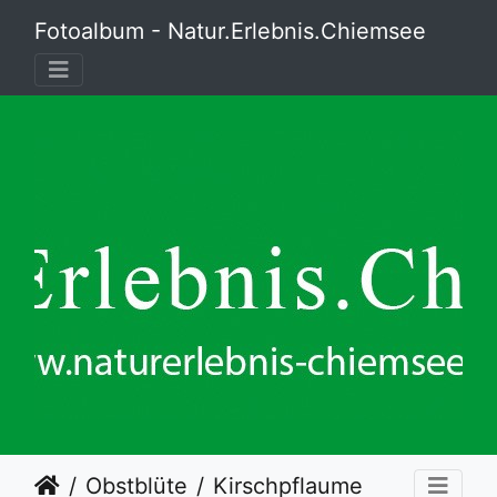
Fotoalbum - Natur.Erlebnis.Chiemsee
Obstblüte
Kirschpflaume