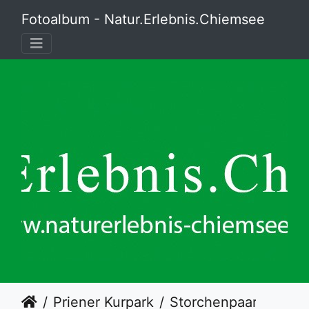
Fotoalbum - Natur.Erlebnis.Chiemsee
Priener Kurpark
Storchenpaar im Nest