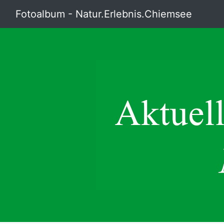
Fotoalbum - Natur.Erlebnis.Chiemsee