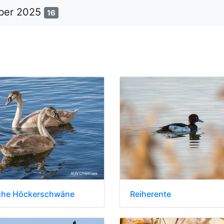
er 2025
16
che Höckerschwäne
Reiherente