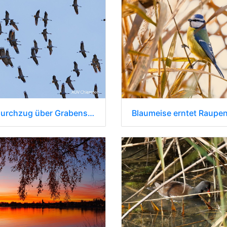
Kranichdurchzug über Grabenstätter Moos
Blaumeise erntet Raupe