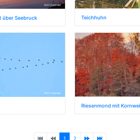
Teichhuhn
 über Seebruck
Riesenmond mit Kornwe
1
2